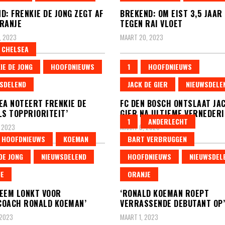
D: FRENKIE DE JONG ZEGT AF
BREKEND: OM EIST 3,5 JAAR
RANJE
TEGEN RAI VLOET
, 2023
MAART 20, 2023
CHELSEA
IE DE JONG
HOOFDNIEUWS
1
HOOFDNIEUWS
SDELEND
JACK DE GIER
NIEUWSDELE
EA NOTEERT FRENKIE DE
FC DEN BOSCH ONTSLAAT JA
LS TOPPRIORITEIT’
GIER NA ULTIEME VERNEDER
1
ANDERLECHT
 2023
MAART 6, 2023
HOOFDNIEUWS
KOEMAN
BART VERBRUGGEN
DE JONG
NIEUWSDELEND
HOOFDNIEUWS
NIEUWSDEL
E
ORANJE
EEM LONKT VOOR
‘RONALD KOEMAN ROEPT
COACH RONALD KOEMAN’
VERRASSENDE DEBUTANT OP’
 2023
MAART 1, 2023