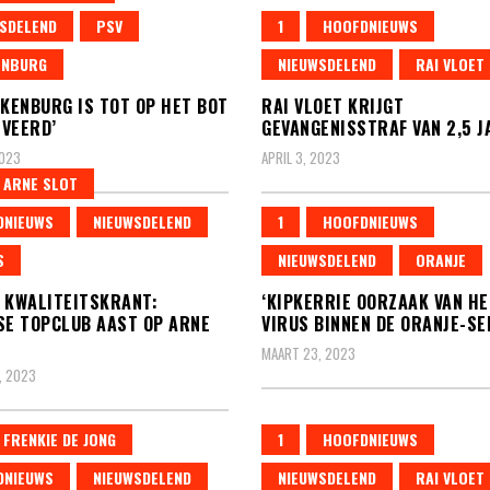
SDELEND
PSV
1
HOOFDNIEUWS
ENBURG
NIEUWSDELEND
RAI VLOET
AKENBURG IS TOT OP HET BOT
RAI VLOET KRIJGT
VEERD’
GEVANGENISSTRAF VAN 2,5 J
2023
APRIL 3, 2023
ARNE SLOT
DNIEUWS
NIEUWSDELEND
1
HOOFDNIEUWS
S
NIEUWSDELEND
ORANJE
 KWALITEITSKRANT:
‘KIPKERRIE OORZAAK VAN HE
SE TOPCLUB AAST OP ARNE
VIRUS BINNEN DE ORANJE-SE
MAART 23, 2023
, 2023
FRENKIE DE JONG
1
HOOFDNIEUWS
DNIEUWS
NIEUWSDELEND
NIEUWSDELEND
RAI VLOET