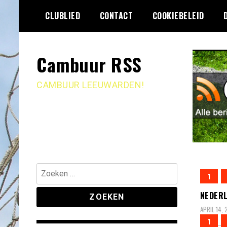
Ga
CLUBLIED
CONTACT
COOKIEBELEID
naar
de
inhoud
Cambuur RSS
CAMBUUR LEEUWARDEN!
Zoeken
1
naar:
NEDERL
APRIL 14,
1