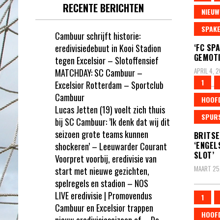
RECENTE BERICHTEN
NIEUW
SPAK
Cambuur schrijft historie:
eredivisiedebuut in Kooi Stadion
‘FC SP
GEMOTI
tegen Excelsior – Slotoffensief
APRIL 4, 
MATCHDAY: SC Cambuur –
1
Excelsior Rotterdam – Sportclub
Cambuur
HOOF
Lucas Jetten (19) voelt zich thuis
SPUR
bij SC Cambuur: ’Ik denk dat wij dit
seizoen grote teams kunnen
BRITSE
‘ENGEL
shockeren’ – Leeuwarder Courant
SLOT’
Voorpret voorbij, eredivisie van
MAART 25
start met nieuwe gezichten,
spelregels en stadion – NOS
LIVE eredivisie | Promovendus
1
Cambuur en Excelsior trappen
HOOF
nieuw eredivisieseizoen af – De