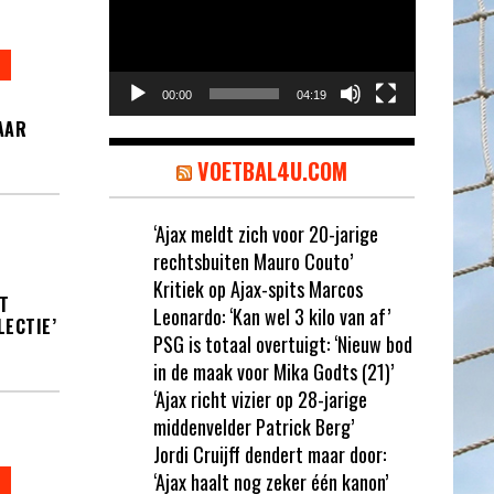
00:00
04:19
AAR
VOETBAL4U.COM
‘Ajax meldt zich voor 20-jarige
rechtsbuiten Mauro Couto’
Kritiek op Ajax-spits Marcos
T
Leonardo: ‘Kan wel 3 kilo van af’
LECTIE’
PSG is totaal overtuigt: ‘Nieuw bod
in de maak voor Mika Godts (21)’
‘Ajax richt vizier op 28-jarige
middenvelder Patrick Berg’
Jordi Cruijff dendert maar door:
‘Ajax haalt nog zeker één kanon’