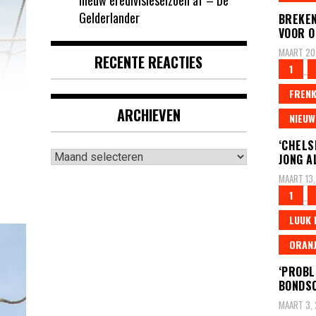
Gelderlander
BREKEN
VOOR O
MAART 20
RECENTE REACTIES
1
FRENK
ARCHIEVEN
NIEUW
‘CHELS
Archieven
JONG A
MAART 13,
1
LUUK 
ORANJ
‘PROBL
BONDS
MAART 3,