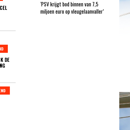
‘PSV krijgt bod binnen van 7,5
 CEL
miljoen euro op vleugelaanvaller’
ND
CK DE
ING
END