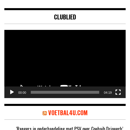
CLUBLIED
Videospeler
00:00
04:19
VOETBAL4U.COM
‘Rangers in onderhandeling met PSV over Couhaib Driouech’