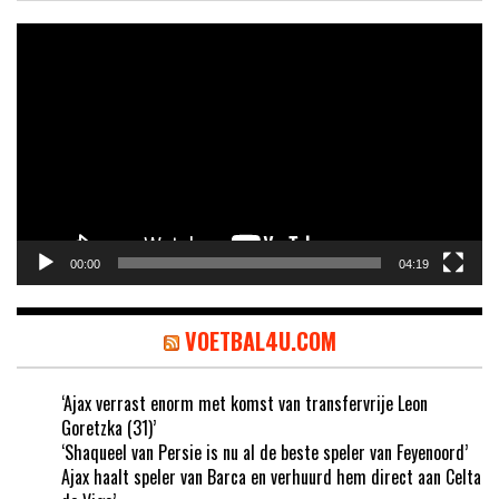
Videospeler
00:00
04:19
VOETBAL4U.COM
‘Ajax verrast enorm met komst van transfervrije Leon
Goretzka (31)’
‘Shaqueel van Persie is nu al de beste speler van Feyenoord’
Ajax haalt speler van Barca en verhuurd hem direct aan Celta