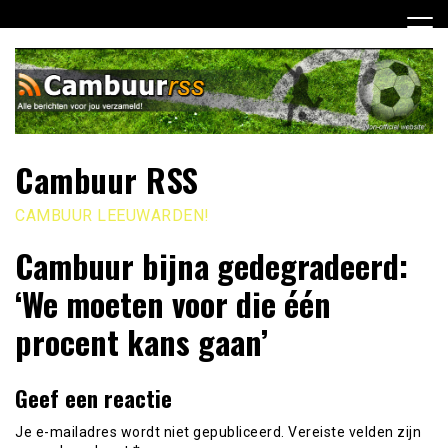
Ga
naar
de
inhoud
Cambuur RSS
CAMBUUR LEEUWARDEN!
Cambuur bijna gedegradeerd:
‘We moeten voor die één
procent kans gaan’
Geef een reactie
Je e-mailadres wordt niet gepubliceerd.
Vereiste velden zijn