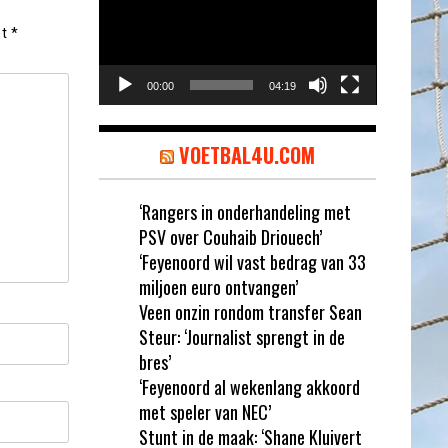
et
*
00:00
04:19
VOETBAL4U.COM
‘Rangers in onderhandeling met
PSV over Couhaib Driouech’
‘Feyenoord wil vast bedrag van 33
miljoen euro ontvangen’
Veen onzin rondom transfer Sean
Steur: ‘Journalist sprengt in de
bres’
‘Feyenoord al wekenlang akkoord
met speler van NEC’
Stunt in de maak: ‘Shane Kluivert