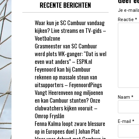
RECENTE BERICHTEN
Je e-mail
Reactie
*
Waar kun je SC Cambuur vandaag
kijken? Live streams en TV-gids –
Voetbalzone
Grasmeester van SC Cambuur
werd plots WK-ganger: “Dat is wel
even wat anders” – ESPN.nl
Feyenoord kan bij Cambuur
rekenen op massale steun van
uitsupporters – FeyenoordPings
Vangt Heerenveen nog miljoenen
Naam
*
en kan Cambuur stunten? Onze
clubwatchers kijken vooruit –
Omrop Fryslân
E-mail
*
Fenna Kalma loopt zware blessure
op in Europees duel | Johan Plat
klaar voor debuut met Cambuur in