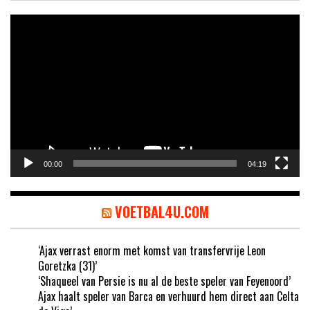
Videospeler
00:00
04:19
VOETBAL4U.COM
‘Ajax verrast enorm met komst van transfervrije Leon
Goretzka (31)’
‘Shaqueel van Persie is nu al de beste speler van Feyenoord’
Ajax haalt speler van Barca en verhuurd hem direct aan Celta