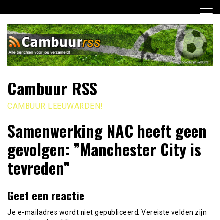
Ga
naar
de
inhoud
Cambuur RSS
CAMBUUR LEEUWARDEN!
Samenwerking NAC heeft geen
gevolgen: ”Manchester City is
tevreden”
Geef een reactie
Je e-mailadres wordt niet gepubliceerd.
Vereiste velden zijn