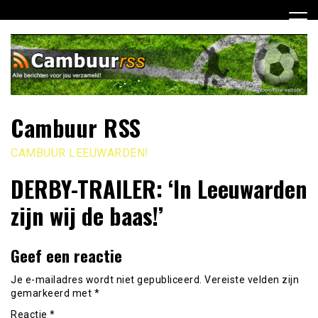
Ga
naar
de
inhoud
Cambuur RSS
CAMBUUR LEEUWARDEN!
DERBY-TRAILER: ‘In Leeuwarden
zijn wij de baas!’
Geef een reactie
Je e-mailadres wordt niet gepubliceerd.
Vereiste velden zijn
gemarkeerd met
*
Reactie
*