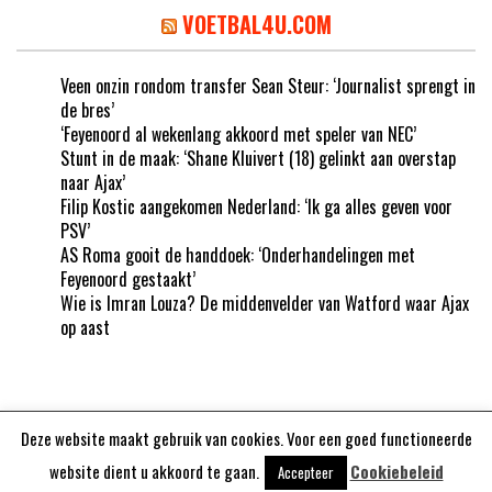
VOETBAL4U.COM
Veen onzin rondom transfer Sean Steur: ‘Journalist sprengt in
de bres’
‘Feyenoord al wekenlang akkoord met speler van NEC’
Stunt in de maak: ‘Shane Kluivert (18) gelinkt aan overstap
naar Ajax’
Filip Kostic aangekomen Nederland: ‘Ik ga alles geven voor
PSV’
AS Roma gooit de handdoek: ‘Onderhandelingen met
Feyenoord gestaakt’
Wie is Imran Louza? De middenvelder van Watford waar Ajax
op aast
Deze website maakt gebruik van cookies. Voor een goed functioneerde
Aangedreven door
WordPress
website dient u akkoord te gaan.
Cookiebeleid
Accepteer