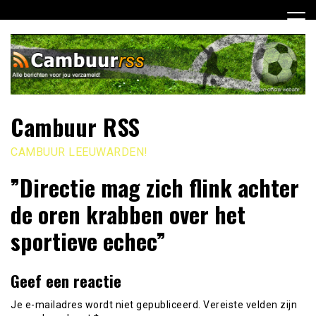
Ga
naar
de
inhoud
Cambuur RSS
CAMBUUR LEEUWARDEN!
”Directie mag zich flink achter
de oren krabben over het
sportieve echec”
Geef een reactie
Je e-mailadres wordt niet gepubliceerd.
Vereiste velden zijn